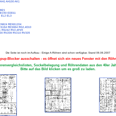
AH1
AH100
AK1
M21
EC50
EDD11
1
EL2
EL3
EN924
RENS1204
ES164
RES964
RG2,4D10
1
RS242
RV2,4P45
00
RV209
RV210
RV335
Die Seite ist noch im Aufbau - Einige A-Röhren sind schon verfügbar. Stand 06.06.2007
opup-Blocker ausschalten - es öffnet sich ein neues Fenster mit den Röh
renvergleichslisten, Sockelbelegung und Röhrendaten aus den 40er Ja
Bitte auf das Bild klicken um es groß zu laden.