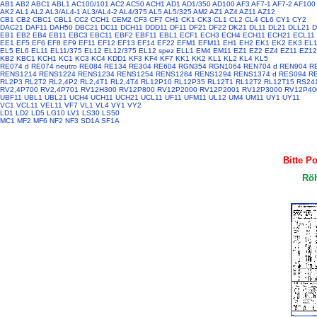
AB1
AB2
ABC1
ABL1
AC100/101
AC2
AC50
ACH1
AD1
AD1/350
AD100
AF3
AF7-1
AF7-2
AF100
AK2
AL1
AL2
AL3/AL4-1
AL3/AL4-2
AL4/375
AL5
AL5/325
AM2
AZ1
AZ4
AZ11
AZ12
CB1
CB2
CBC1
CBL1
CC2
CCH1
CEM2
CF3
CF7
CH1
CK1
CK3
CL1
CL2
CL4
CL6
CY1
CY2
DAC21
DAF11
DAH50
DBC21
DC11
DCH11
DDD11
DF11
DF21
DF22
DK21
DL11
DL21
DLL21
D
EB1
EB2
EB4
EB11
EBC3
EBC11
EBF2
EBF11
EBL1
ECF1
ECH3
ECH4
ECH11
ECH21
ECL11
EE1
EF5
EF6
EF8
EF9
EF11
EF12
EF13
EF14
EF22
EFM1
EFM11
EH1
EH2
EK1
EK2
EK3
EL
EL5
EL6
EL11
EL11/375
EL12
EL12/375
EL12 spez
ELL1
EM4
EM11
EZ1
EZ2
EZ4
EZ11
EZ12
KB2
KBC1
KCH1
KC1
KC3
KC4
KDD1
KF3
KF4
KF7
KK1
KK2
KL1
KL2
KL4
KL5
RE074 d
RE074 neutro
RE084
RE134
RE304
RE604
RGN354
RGN1064
REN704 d
REN904
R
RENS1214
RENS1224
RENS1234
RENS1254
RENS1284
RENS1294
RENS1374 d
RES094
R
RL2P3
RL2T2
RL2,4P2
RL2,4T1
RL2,4T4
RL12P10
RL12P35
RL12T1
RL12T2
RL12T15
RS24
RV2,4P700
RV2,4P701
RV12H300
RV12P800
RV12P2000
RV12P2001
RV12P3000
RV12P40
UBF11
UBL1
UBL21
UCH4
UCH11
UCH21
UCL11
UF11
UFM11
UL12
UM4
UM11
UY1
UY11
VC1
VCL11
VEL11
VF7
VL1
VL4
VY1
VY2
LD1
LD2
LD5
LG10
LV1
LS30
LS50
MC1
MF2
MF6
NF2
NF3
SD1A
SF1A
Bitte P
Röh